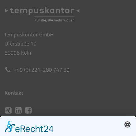
tempuskontor GmbH
Uferstraße 10
50996 Köln
+49 (0) 221-280 747 39
Kontakt
job@tempuskontor.de