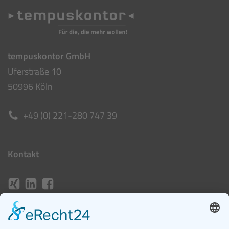
tempuskontor GmbH
Uferstraße 10
50996 Köln
+49 (0) 221-280 747 39
Kontakt
job@tempuskontor.de
www.tempuskontor.de